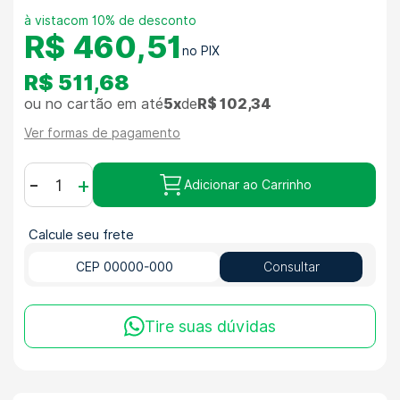
com 10% de desconto
R$ 460,51
R$ 511,68
ou no cartão em até
5x
de
R$ 102,34
Ver formas de pagamento
-
+
Adicionar ao Carrinho
Calcule seu frete
Consultar
Tire suas dúvidas