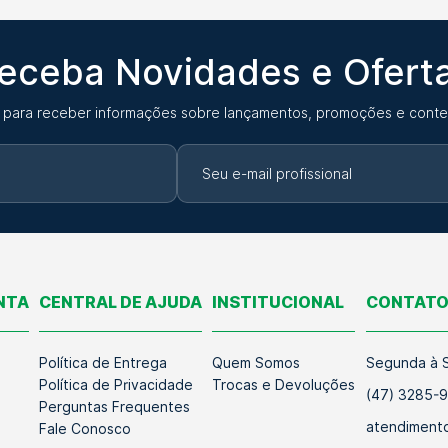
eceba Novidades e Ofert
 para receber informações sobre lançamentos, promoções e conte
NTA
CENTRAL DE AJUDA
INSTITUCIONAL
CONTAT
Política de Entrega
Quem Somos
Segunda à S
Política de Privacidade
Trocas e Devoluções
(47) 3285-
Perguntas Frequentes
atendimento
Fale Conosco