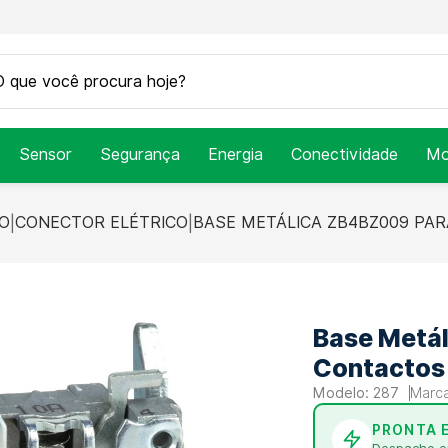
Sensor
Segurança
Energia
Conectividade
Mo
ÃO
CONECTOR ELÉTRICO
BASE METÁLICA ZB4BZ009 PAR
Base Metál
Contactos 
287
PRONTA 