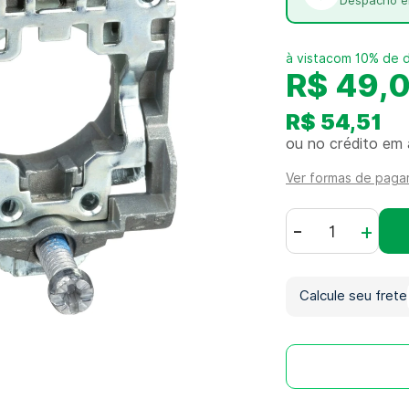
Despacho e
com 10% de 
R$ 49,
R$ 54,51
ou no crédito em 
Ver formas de pag
-
+
Calcule seu frete