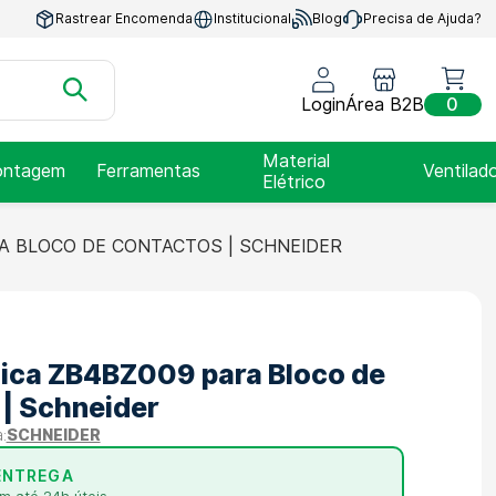
Rastrear Encomenda
Institucional
Blog
Precisa de Ajuda?
Login
Área B2B
0
Material
ntagem
Ferramentas
Ventilad
Elétrico
A BLOCO DE CONTACTOS | SCHNEIDER
ica ZB4BZ009 para Bloco de
| Schneider
SCHNEIDER
ENTREGA