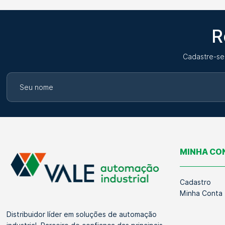
R
Cadastre-se
MINHA CO
Cadastro
Minha Conta
Distribuidor líder em soluções de automação