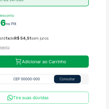
m até 24h úteis
desconto
06
até
1x
de
R$ 54,51
sem juros
amento
Adicionar ao Carrinho
Consultar
Tire suas dúvidas