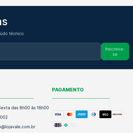
as
údo técnico.
Inscreva-
se
O
PAGAMENTO
exta das 8h00 às 18h00
9002
@lojavale.com.br