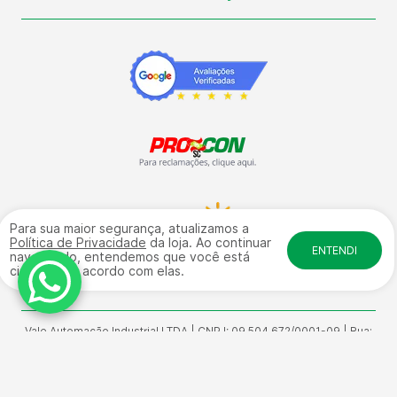
Para sua maior segurança, atualizamos a
Política de Privacidade
da loja. Ao continuar
ENTENDI
navegando, entendemos que você está
ciente e de acordo com elas.
Vale Automação Industrial LTDA | CNPJ: 09.504.672/0001-09 | Rua:
General Osório, 4584 - Galpão 17 fundos - Sala 01 Bairro: Salto
Weissbach - CEP: 89032-240 | © Direitos Reservados
www.lojavale.com.br