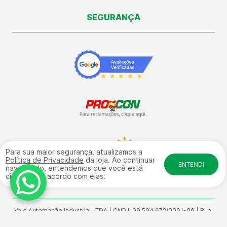
SEGURANÇA
Para sua maior segurança, atualizamos a
Política de Privacidade
da loja. Ao continuar
ENTENDI
navegando, entendemos que você está
ciente e de acordo com elas.
Vale Automação Industrial LTDA | CNPJ: 09.504.672/0001-09 | Rua:
General Osório, 4584 - Galpão 17 fundos - Sala 01 Bairro: Salto
Weissbach - CEP: 89032-240 | © Direitos Reservados