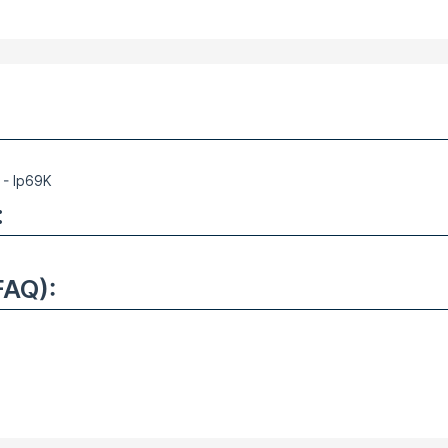
- Ip69K
:
FAQ):