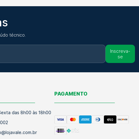
as
údo técnico.
Inscreva-
se
O
PAGAMENTO
exta das 8h00 às 18h00
9002
@lojavale.com.br