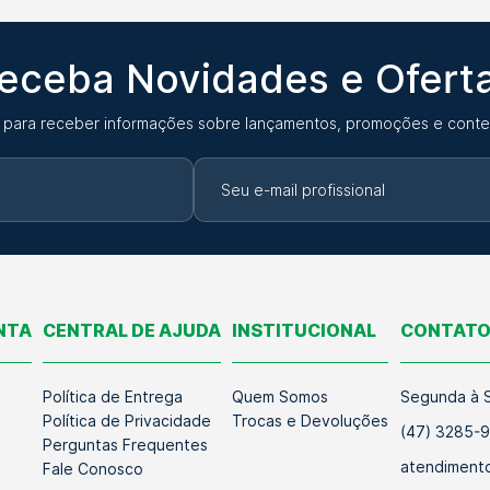
eceba Novidades e Ofert
 para receber informações sobre lançamentos, promoções e conte
NTA
CENTRAL DE AJUDA
INSTITUCIONAL
CONTAT
Política de Entrega
Quem Somos
Segunda à S
Política de Privacidade
Trocas e Devoluções
(47) 3285-
Perguntas Frequentes
atendimento
Fale Conosco