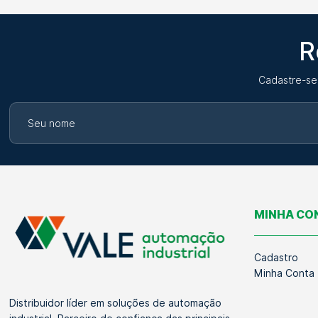
R
Cadastre-se
MINHA CO
Cadastro
Minha Conta
Distribuidor líder em soluções de automação