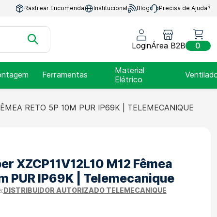
Rastrear Encomenda
Institucional
Blog
Precisa de Ajuda?
Login
Área B2B
0
Material
ntagem
Ferramentas
Ventilad
Elétrico
FÊMEA RETO 5P 10M PUR IP69K | TELEMECANIQUE
er XZCP11V12L10 M12 Fêmea
m PUR IP69K | Telemecanique
DISTRIBUIDOR AUTORIZADO TELEMECANIQUE