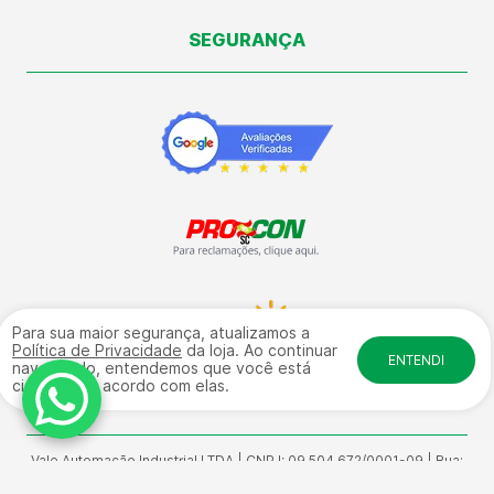
SEGURANÇA
Para sua maior segurança, atualizamos a
Política de Privacidade
da loja. Ao continuar
ENTENDI
navegando, entendemos que você está
ciente e de acordo com elas.
Vale Automação Industrial LTDA | CNPJ: 09.504.672/0001-09 | Rua:
General Osório, 4584 - Galpão 17 fundos - Sala 01 Bairro: Salto
Weissbach - CEP: 89032-240 | © Direitos Reservados