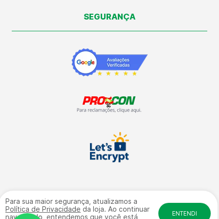
SEGURANÇA
Para sua maior segurança, atualizamos a
Vale Automação Industrial LTDA | CNPJ: 09.504.672/0001-09 | Rua:
Política de Privacidade
da loja. Ao continuar
General Osório, 4584 - Galpão 17 fundos - Sala 01 Bairro: Salto
ENTENDI
navegando, entendemos que você está
Weissbach - CEP: 89032-240 | © Direitos Reservados