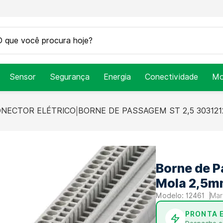
Sensor
Segurança
Energia
Conectividade
Mo
NECTOR ELÉTRICO
BORNE DE PASSAGEM ST 2,5 303121
Borne de 
Mola 2,5mm
12461
PRONTA 