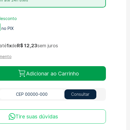
m até 24h úteis
desconto
1
até
1x
de
R$ 12,23
sem juros
amento
Adicionar ao Carrinho
Consultar
Tire suas dúvidas