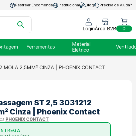
Rastrear Encomenda
Institucional
Blog
Precisa de Ajuda?
Login
Área B2B
0
Material
ntagem
Ferramentas
Ventilad
Elétrico
2 MOLA 2,5MM² CINZA | PHOENIX CONTACT
Passagem ST 2,5 3031212
² Cinza | Phoenix Contact
PHOENIX CONTACT
ENTREGA