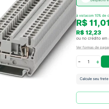
Despacho e
com 10% de 
R$ 11,0
R$ 12,23
ou no crédito em 
Ver formas de pag
-
+
Calcule seu frete