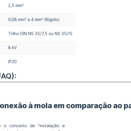
2,5 mm²
0,08 mm² a 4 mm² (Rígido)
Trilho DIN NS 35/7,5 ou NS 35/15
8 kV
IP20
FAQ):
a conexão à mola em comparação ao 
 o conceito de "instalação e