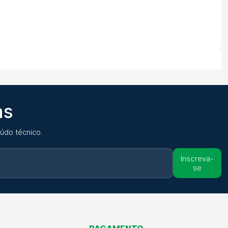
as
údo técnico.
Inscreva-
se