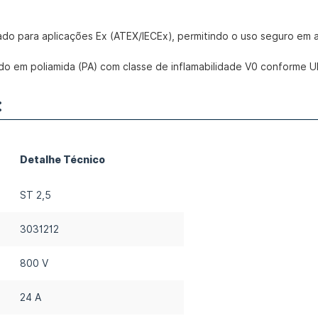
ado para aplicações Ex (ATEX/IECEx), permitindo o uso seguro em 
do em poliamida (PA) com classe de inflamabilidade V0 conforme U
:
Detalhe Técnico
ST 2,5
3031212
800 V
24 A