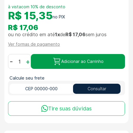
com 10% de desconto
R$ 15,35
R$ 17,06
ou no crédito em até
1x
de
R$ 17,06
sem juros
Ver formas de pagamento
-
+
Adicionar ao Carrinho
Calcule seu frete
Consultar
Tire suas dúvidas