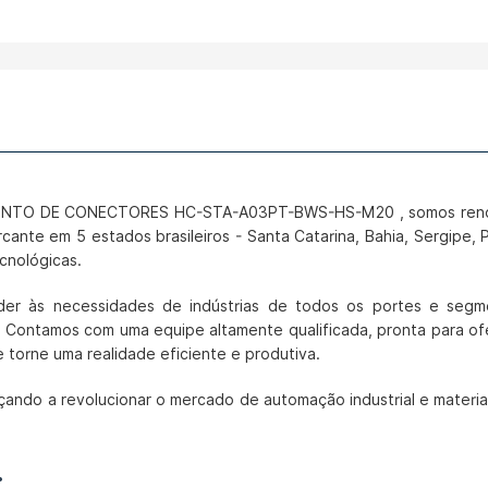
UNTO DE CONECTORES HC-STA-A03PT-BWS-HS-M20 , somos renomes 
nte em 5 estados brasileiros - Santa Catarina, Bahia, Sergipe, P
cnológicas.
er às necessidades de indústrias de todos os portes e segme
. Contamos com uma equipe altamente qualificada, pronta para of
e torne uma realidade eficiente e produtiva.
çando a revolucionar o mercado de automação industrial e materia
: