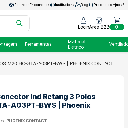
Rastrear Encomenda
Institucional
Blog
Precisa de Ajuda?
Login
Área B2B
0
Material
ntagem
Ferramentas
Ventilad
Elétrico
OS M20 HC-STA-A03PT-BWS | PHOENIX CONTACT
onector Ind Retang 3 Polos
TA-A03PT-BWS | Phoenix
PHOENIX CONTACT