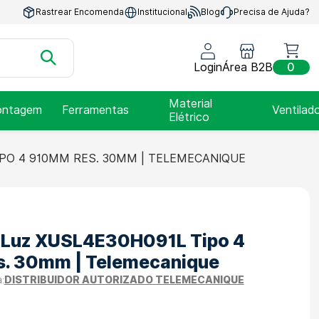
Rastrear Encomenda
Institucional
Blog
Precisa de Ajuda?
Login
Área B2B
0
Material
ntagem
Ferramentas
Ventilad
Elétrico
IPO 4 910MM RES. 30MM | TELEMECANIQUE
e Luz XUSL4E30H091L Tipo 4
. 30mm | Telemecanique
DISTRIBUIDOR AUTORIZADO TELEMECANIQUE