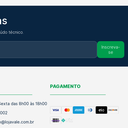
as
údo técnico.
Inscreva-
se
O
PAGAMENTO
exta das 8h00 às 18h00
9002
@lojavale.com.br