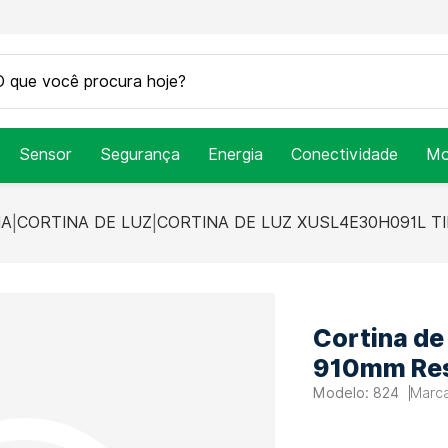
Sensor
Segurança
Energia
Conectividade
Mo
NA
CORTINA DE LUZ
CORTINA DE LUZ XUSL4E30H091L T
Cortina d
910mm Res
824