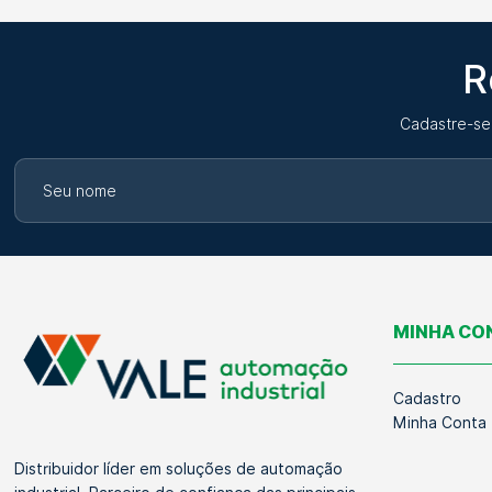
R
Cadastre-se
MINHA CO
Cadastro
Minha Conta
Distribuidor líder em soluções de automação