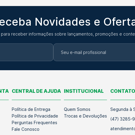
eceba Novidades e Ofert
 para receber informações sobre lançamentos, promoções e conte
NTA
CENTRAL DE AJUDA
INSTITUCIONAL
CONTAT
Política de Entrega
Quem Somos
Segunda à S
Política de Privacidade
Trocas e Devoluções
(47) 3285-
Perguntas Frequentes
atendimento
Fale Conosco