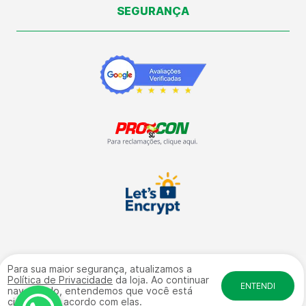
SEGURANÇA
Para sua maior segurança, atualizamos a
Vale Automação Industrial LTDA | CNPJ: 09.504.672/0001-09 | Rua:
Política de Privacidade
da loja. Ao continuar
General Osório, 4584 - Galpão 17 fundos - Sala 01 Bairro: Salto
ENTENDI
navegando, entendemos que você está
Weissbach - CEP: 89032-240 | © Direitos Reservados
ciente e de acordo com elas.
www.lojavale.com.br