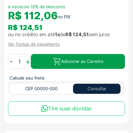
com 10% de desconto
R$ 112,06
R$ 124,51
ou no crédito em até
1x
de
R$ 124,51
sem juros
Ver formas de pagamento
-
+
Adicionar ao Carrinho
Calcule seu frete
Consultar
Tire suas dúvidas