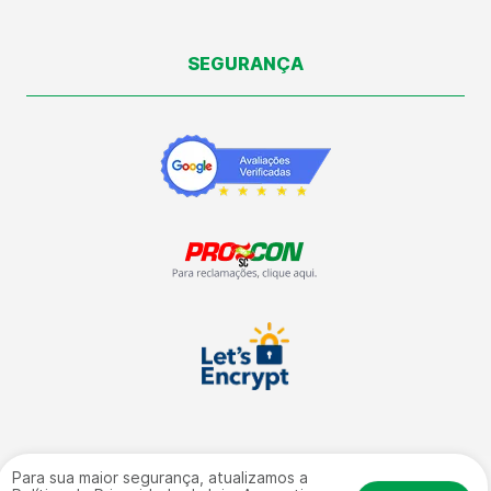
SEGURANÇA
Para sua maior segurança, atualizamos a
Vale Automação Industrial LTDA | CNPJ: 09.504.672/0001-09 | Rua: