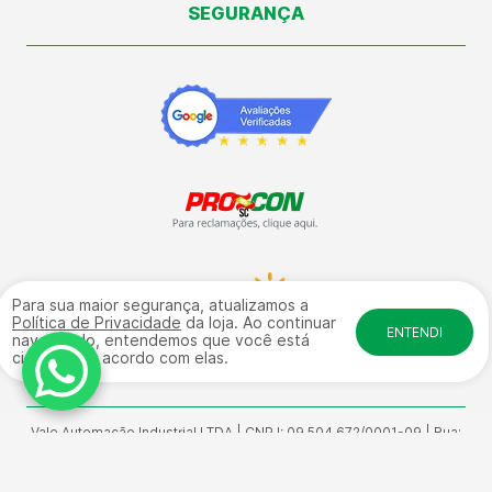
SEGURANÇA
Para sua maior segurança, atualizamos a
Política de Privacidade
da loja. Ao continuar
ENTENDI
navegando, entendemos que você está
ciente e de acordo com elas.
Vale Automação Industrial LTDA | CNPJ: 09.504.672/0001-09 | Rua:
General Osório, 4584 - Galpão 17 fundos - Sala 01 Bairro: Salto
Weissbach - CEP: 89032-240 | © Direitos Reservados
www.lojavale.com.br