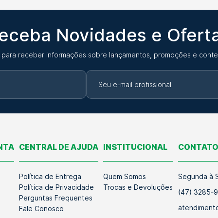
eceba Novidades e Ofert
 para receber informações sobre lançamentos, promoções e conte
NTA
CENTRAL DE AJUDA
INSTITUCIONAL
CONTAT
Política de Entrega
Quem Somos
Segunda à S
Política de Privacidade
Trocas e Devoluções
(47) 3285-
Perguntas Frequentes
atendimento
Fale Conosco