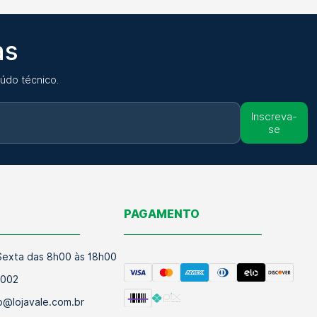
as
údo técnico.
Inscreva-
se
O
PAGAMENTO
exta das 8h00 às 18h00
9002
@lojavale.com.br