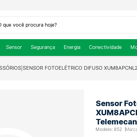
Sensor
Segurança
Energia
Conectividade
Mo
SSÓRIOS
SENSOR FOTOELÉTRICO DIFUSO XUM8APCNL2
Sensor Fot
XUM8APCN
Telemecan
852