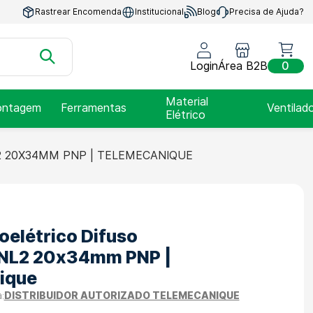
Rastrear Encomenda
Institucional
Blog
Precisa de Ajuda?
Login
Área B2B
0
Material
ntagem
Ferramentas
Ventilad
Elétrico
 20X34MM PNP | TELEMECANIQUE
oelétrico Difuso
L2 20x34mm PNP |
ique
DISTRIBUIDOR AUTORIZADO TELEMECANIQUE