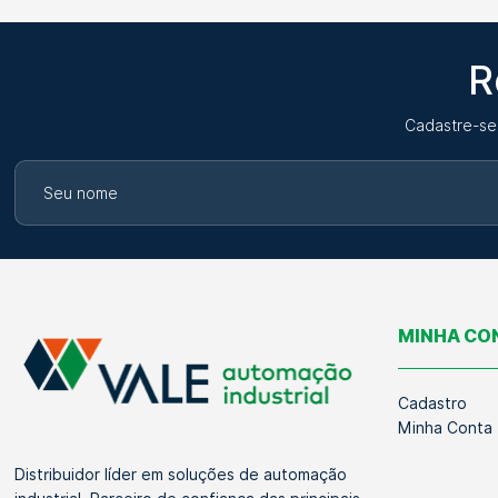
R
Cadastre-se
MINHA CO
Cadastro
Minha Conta
Distribuidor líder em soluções de automação