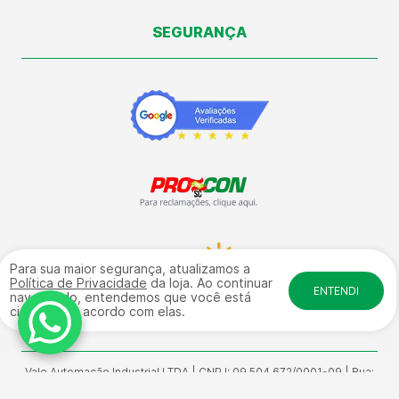
SEGURANÇA
Para sua maior segurança, atualizamos a
Política de Privacidade
da loja. Ao continuar
ENTENDI
navegando, entendemos que você está
ciente e de acordo com elas.
Vale Automação Industrial LTDA | CNPJ: 09.504.672/0001-09 | Rua:
General Osório, 4584 - Galpão 17 fundos - Sala 01 Bairro: Salto
Weissbach - CEP: 89032-240 | © Direitos Reservados