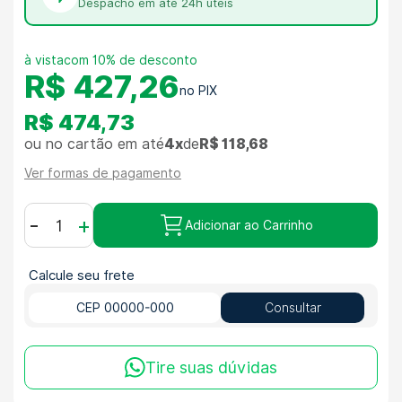
Despacho em até 24h úteis
com 10% de desconto
R$ 427,26
R$ 474,73
ou no cartão em até
4x
de
R$ 118,68
Ver formas de pagamento
-
+
Adicionar ao Carrinho
Calcule seu frete
Consultar
Tire suas dúvidas