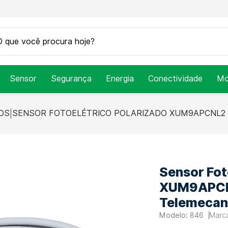
Sensor
Segurança
Energia
Conectividade
Mo
OS
SENSOR FOTOELÉTRICO POLARIZADO XUM9APCNL2 
Sensor Fot
XUM9APCN
Telemecan
846