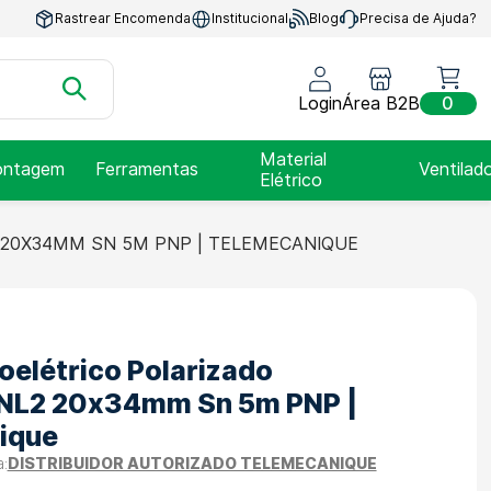
Rastrear Encomenda
Institucional
Blog
Precisa de Ajuda?
Login
Área B2B
0
Material
ntagem
Ferramentas
Ventilad
Elétrico
20X34MM SN 5M PNP | TELEMECANIQUE
oelétrico Polarizado
L2 20x34mm Sn 5m PNP |
ique
DISTRIBUIDOR AUTORIZADO TELEMECANIQUE