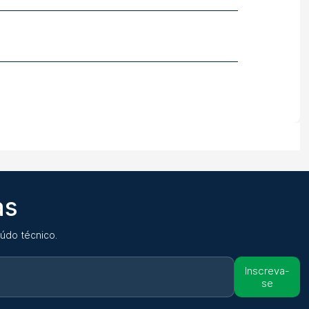
as
údo técnico.
Inscreva-
se