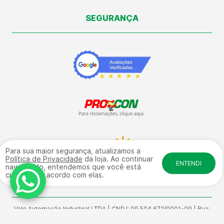
SEGURANÇA
Para sua maior segurança, atualizamos a
Política de Privacidade
da loja. Ao continuar
ENTENDI
navegando, entendemos que você está
ciente e de acordo com elas.
Vale Automação Industrial LTDA | CNPJ: 09.504.672/0001-09 | Rua:
General Osório, 4584 - Galpão 17 fundos - Sala 01 Bairro: Salto
Weissbach - CEP: 89032-240 | © Direitos Reservados