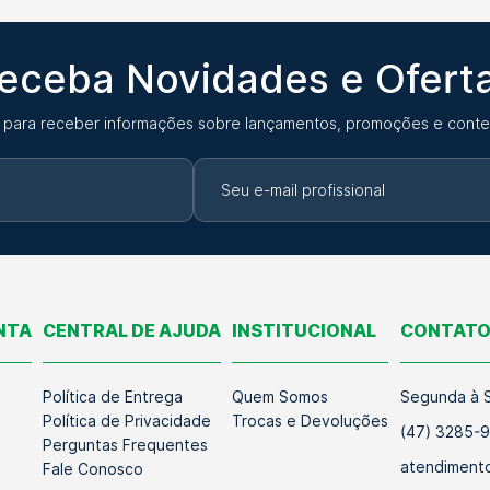
eceba Novidades e Ofert
 para receber informações sobre lançamentos, promoções e conte
NTA
CENTRAL DE AJUDA
INSTITUCIONAL
CONTAT
Política de Entrega
Quem Somos
Segunda à S
Política de Privacidade
Trocas e Devoluções
(47) 3285-
Perguntas Frequentes
atendimento
Fale Conosco