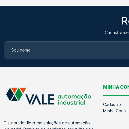
R
Cadastre-se
MINHA CO
Cadastro
Minha Conta
Distribuidor líder em soluções de automação