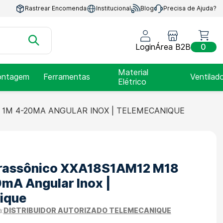
Rastrear Encomenda
Institucional
Blog
Precisa de Ajuda?
Login
Área B2B
0
Material
ntagem
Ferramentas
Ventilad
Elétrico
 1M 4-20MA ANGULAR INOX | TELEMECANIQUE
trassônico XXA18S1AM12 M18
mA Angular Inox |
ique
DISTRIBUIDOR AUTORIZADO TELEMECANIQUE