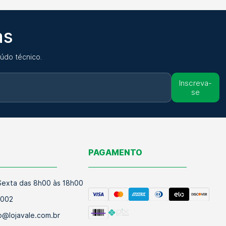
as
údo técnico.
Inscreva-
se
O
PAGAMENTO
exta das 8h00 às 18h00
9002
@lojavale.com.br