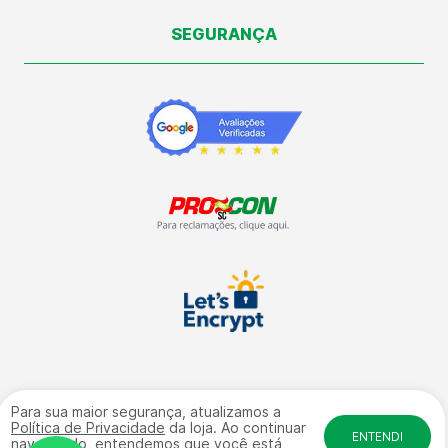
SEGURANÇA
Para sua maior segurança, atualizamos a
Vale Automação Industrial LTDA | CNPJ: 09.504.672/0001-09 | Rua:
Política de Privacidade
da loja. Ao continuar
General Osório, 4584 - Galpão 17 fundos - Sala 01 Bairro: Salto
ENTENDI
navegando, entendemos que você está
Weissbach - CEP: 89032-240 | © Direitos Reservados