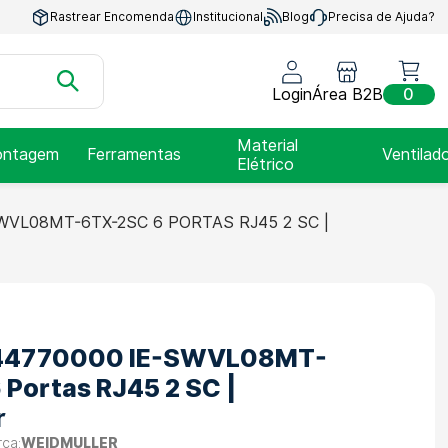
Rastrear Encomenda
Institucional
Blog
Precisa de Ajuda?
Login
Área B2B
0
Material
ntagem
Ferramentas
Ventilad
Elétrico
WVL08MT-6TX-2SC 6 PORTAS RJ45 2 SC |
344770000 IE-SWVL08MT-
Portas RJ45 2 SC |
r
WEIDMULLER