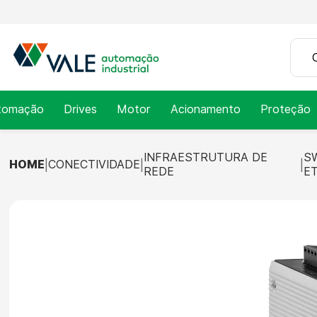
tomação
Drives
Motor
Acionamento
Proteção
INFRAESTRUTURA DE
S
HOME
CONECTIVIDADE
REDE
E