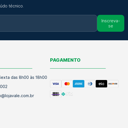
údo técnico.
Inscreva-
se
O
PAGAMENTO
exta das 8h00 às 18h00
9002
@lojavale.com.br