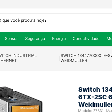
Sensor
Segurança
Energia
Conectividade
Mo
WITCH INDUSTRIAL
SWITCH 1344770000 IE-S
THERNET
WEIDMULLER
Switch 1
6TX-2SC 6 
Weidmulle
27331